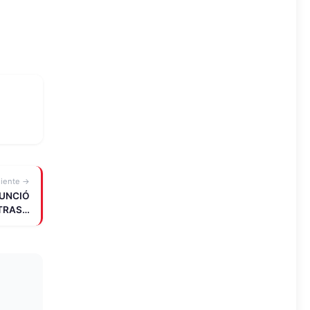
uiente →
NUNCIÓ
TRAS…