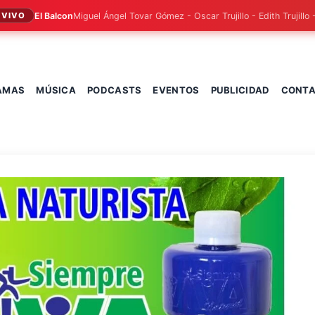
El Balcon
Miguel Ángel Tovar Gómez - Oscar Trujillo - Edith Trujillo 
 VIVO
AMAS
MÚSICA
PODCASTS
EVENTOS
PUBLICIDAD
CONT