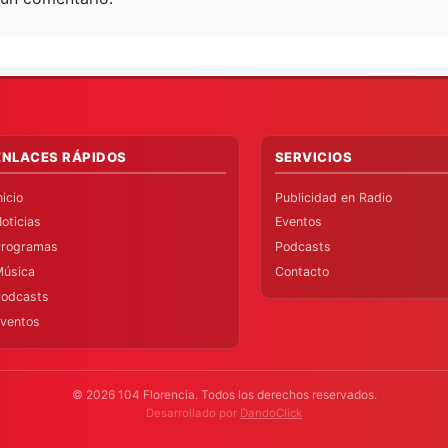
ENLACES RÁPIDOS
SERVICIOS
nicio
Publicidad en Radio
oticias
Eventos
Programas
Podcasts
Música
Contacto
Podcasts
ventos
© 2026
104 Florencia
. Todos los derechos reservados.
Desarrollado por
DandoClick